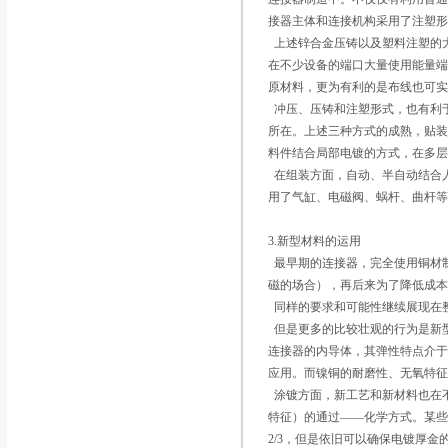
接器主体和连接机构采用了注塑
上述锌合金压铸以及塑料注塑的大
在不少设备的端口大量使用能量
原材料，更为有利的是布线也可
冲压、压铸和注塑形式，也有利
所在。上述三种方式的成熟，贴
料件结合局部电镀的方式，在多
在组装方面，自动、半自动结合
用了气缸、电磁阀、蜗杆、曲杆
3.新型材料的运用
最早期的连接器，完全使用铜材
磁的场合），再后来为了降低成本
同样的要求和可能性继续展现在
但是更多的比较壮观的行为是新
连接器的内导体，其弹性特点介
应用。而镍铜的耐磨性、无氧特
涂镀方面，新工艺和新材料也在
特征）的通过――化学方式。某
2/3，但是依旧可以确保电镀厚