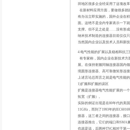
圳地区很多企业经采用了这项改
在新材料应用方面，要做很多踏
有办法立即实施的，国外企业在
面。这绝不是业内专家表示一下就
支撑。但不足之处是……没有形成
纳米技术制造的连接器目前仅仅
当然国内企业以及技术人员和新
4.电气性能的扩展以及稳相和抗三
有专家称，国内企业在新技术方
展。在保持射频同轴连接器国内领
境圆形连接器、高可靠微矩形连
上述言论总而言之就是电气性能
1)扩频和扩频的误区
扩频是连接器电气性能扩展的一
拓宽（扩频）。
实际的例证出现是在80年代的美国，
11GHz，而到了1993年的IEC6
接器，这三者之间的连接器，接口兼容
连接器推出，它们的端口和SMA兼容
也就是说，后两种TNC相对于第一种