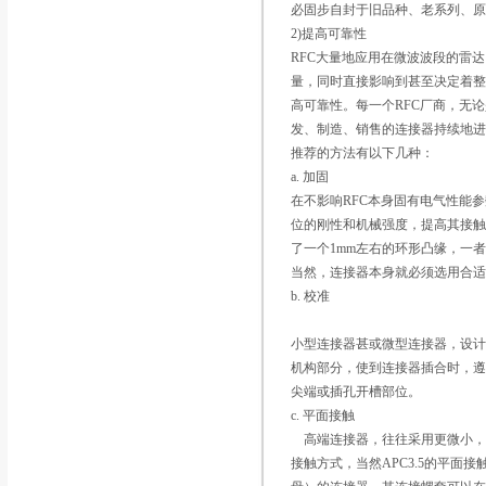
必固步自封于旧品种、老系列、
2)提高可靠性
RFC大量地应用在微波波段的雷
量，同时直接影响到甚至决定着整
高可靠性。每一个RFC厂商，无
发、制造、销售的连接器持续地
推荐的方法有以下几种：
a. 加固
在不影响RFC本身固有电气性能
位的刚性和机械强度，提高其接触
了一个1mm左右的环形凸缘，一
当然，连接器本身就必须选用合
b. 校准
小型连接器甚或微型连接器，设
机构部分，使到连接器插合时，
尖端或插孔开槽部位。
c. 平面接触
高端连接器，往往采用更微小，更
接触方式，当然APC3.5的平面