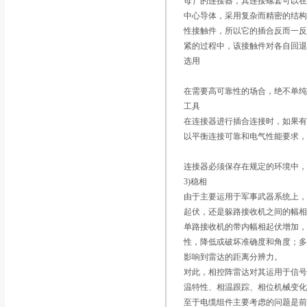
母）的连接器，其连接螺套可以
中心导体，采用复杂而精密的结
性接触件，所以它的插合反而一
紧的过程中，该接触件对各自回
选用
在需要高可靠性的场合，绝不单
工具
在连接器进行插合连接时，如果
以平衡连接可靠和电气性能要求
连接器必须保存在规定的环境中
3)稳相
由于主要运用于军事武器系统上
起伏，还是躲路接收机之间的幅
单路接收机的带内幅相起伏增加
性，降低或破坏准确度和角度；
影响到雷达的距离分辨力。
对此，相控阵雷达对其运用于信
温特性、相温跟踪、相位机械变
至于电缆组件主要考虑的问题是