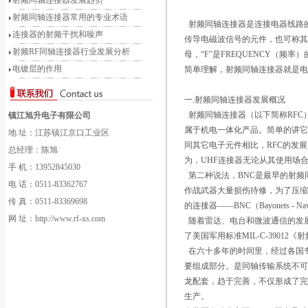
射频同轴连接器发展趋势
射频同轴连接器常用的专业术语
射频同轴连接器是连接电器线路
连接器的射频干扰和噪声
传导电磁波信号的元件，也可称其为
射频RF同轴连接器行业发展分析
母，“F”是FREQUENCY（频率
电镀层的作用
简单理解，射频同轴连接器就是
一.射频同轴连接器发展概况
射频同轴连接器（以下简称RFC
镇江旭升电子有限公司
属于机电一体化产品。简单的讲
地 址：江苏镇江京口工业区
同其它电子元件相比，RFC的发展
总经理：陈旭
为，UHF连接器无论从其使用场
手 机：13952845030
第二种说法，BNC是最早的射频
电 话：0511-83362767
作战武器大量损伤待修，为了压
传 真：0511-83369698
的连接器――BNC（Bayonets - 
网 址：http://www.rf-xs.com
随着雷达、电台和微波通信的发展，
了美国军用标准MIL-C-390
在六十多年的时间里，经过各国专
要组成部分。是同轴传输系统不可
龙配套，趋于完善，不仅形成了
生产。