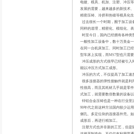
电镀、模具、机加、注塑、冲压
发展的需要，越来越多的新技术
精密压铸、冷挤和热锻等模具化
过去很长一个时期，囿于加工设
同样的道理，精密化、模组化、表
时至今日，国内已经拥有各种类
一般性加工设备中，数十万美金一
在同一台机床加工、同时加工已经
型车床上实现，而MS7型也只需
冲压成形的方式很早已经被引入R
能以冲压方式加工成形。
冲压的方式，不仅提高了加工速
很多连接器的弹性接触件就是利用
性很高，而且其耗材几乎就是零
式加工，就需要数倍数量的设备
锌铝合金压铸也是一种在行业里
90年代之前这种方法国内较少运
侧孔、多定位块的连接器外壳。
成形后，再进行精加工。
注塑方式也并非新的工艺，但是
连接器制造中。不仅仅有利用普