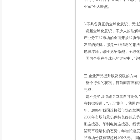
业家”令人哑然。
3.不具备真正的全球化意识，无
说起全球化意识，不少人的理解
产业分工和市场的全面开放和协
发展的契机，那是一厢情愿的想
也很浮躁，恶性竞争激烈，全球
国内企业在全球化的过程中，没
三.企业产品提升以及突破的方向
整个行业的状况，目前而言没有
完成。
是不是坐以待毙？或者自甘沦落
有数据报道，“八五”期间，我国连接
年、2006年我国连接器市场连续两
2008年市场前景仍保持良好的
形连接器、印制电路连接器、线簧
呈现平稳增长的态势，年增长速度
品市场份额有望超过400亿元。 