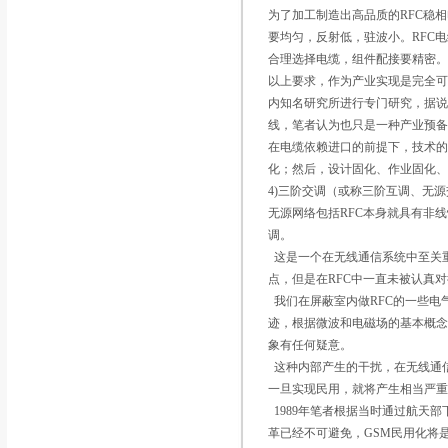
为了加工制造出高品质的RFC稳
要均匀，反射低，驻波小。RFC
合理选择电缆，组件配接要精密
以上要求，作为产业实现是完全
内知名研究所进行专门研究，据
线，笔者认为也只是一种产业预
在电缆依赖进口的前提下，技术的
化；然后，设计固化、作业固化
4)三阶交调（或称三阶互调、无
无源网络包括RFC本身就具有非
调。
这是一个在无线通信系统中至关
点，但是在RFC中一直未被认真
我们在屏蔽室内做RFC的一些电
迹，根据微波和电磁场的基本概
象有任何疑意。
这种内部产生的干扰，在无线通
一旦实现民用，就将产生相当严
1989年笔者根据当时通过航天
革已经不可避免，GSM民用化将