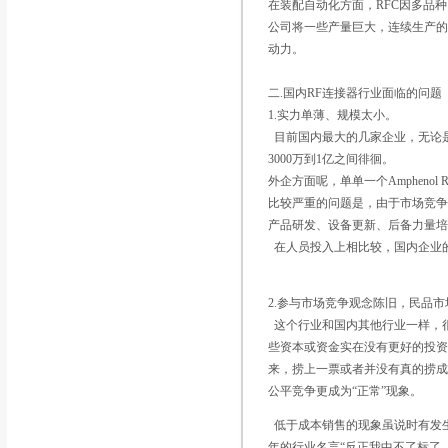
在装配自动化方面，RFC因多品
公司将一些产量巨大，连续生产
动力。
二.国内RF连接器行业面临的问题
1.实力单薄、规模太小。
目前国内最大的几家企业，无论
3000万到1亿之间徘徊。
外企方面呢，单单一个Amphenol
比较严重的问题是，由于市场竞争
产品研发、设备更新、后备力量
在人员投入上相比较，国内企业
2.参与市场竞争观念陈旧，民品
这个行业和国内其他行业一样，
些资本或资金实在没有更好的投
来，捞上一票或者并没有真的捞
公平竞争更成为“正常”现象。
低于成本销售的现象虽说时有发
年的行业名言“反正我中不了标了