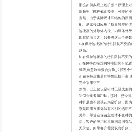
那么如何实现上述扩频？原理上对
限频率（或称截止频率、可能的
当然，由于实际尺寸和结构的原
配、测试接口应用了质量较差的连
连接器的外导体内径、内导体外
因此简而言之，只要将这三个参
a.在保持连接器的特性阻抗不变
越高。
b. 在保持连接器的特性阻抗不
c. 在保持连接器的特性阻抗不
缘段,刻意制造混合介质,拉低整
d. 在保持连接器的特性阻抗不
完全采用空气。
然而，以上仅仅是针对已经成形的
34GHz或者40GHz，那时，已
种扩展也不要误认为是扩频，因
别是应用方将无法有区别的选用
另外，即使在保留主腔体不变种
后，客户的应用如果依旧是旧有
无价值。如果客户需要双向扩频