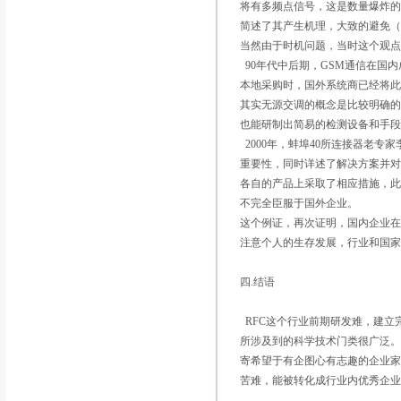
将有多频点信号，这是数量爆炸的
简述了其产生机理，大致的避免
当然由于时机问题，当时这个观
90年代中后期，GSM通信在国
本地采购时，国外系统商已经将
其实无源交调的概念是比较明确
也能研制出简易的检测设备和手
2000年，蚌埠40所连接器老
重要性，同时详述了解决方案并对
各自的产品上采取了相应措施，
不完全臣服于国外企业。
这个例证，再次证明，国内企业
注意个人的生存发展，行业和国
四.结语
RFC这个行业前期研发难，建立
所涉及到的科学技术门类很广泛
寄希望于有企图心有志趣的企业
苦难，能被转化成行业内优秀企